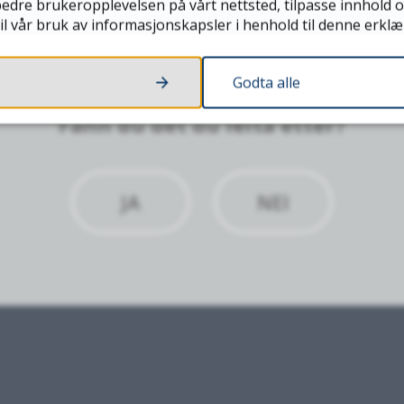
edre brukeropplevelsen på vårt nettsted, tilpasse innhold o
il vår bruk av informasjonskapsler i henhold til denne erklæ
Godta alle
Fann du det du leita etter?
JA
NEI