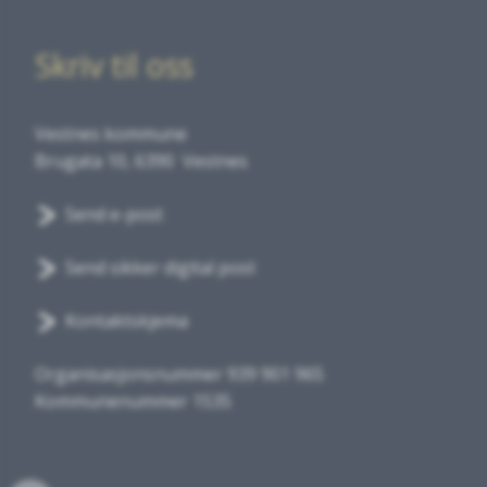
Skriv til oss
Vestnes kommune
Brugata 10, 6390 Vestnes
Send e-post
Send sikker digital post
Kontaktskjema
Organisasjonsnummer 939 901 965
Kommunenummer 1535