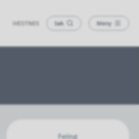
iVESTNES
Søk
Meny
Feiing