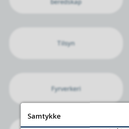
beredskap
Tilsyn
Fyrverkeri
Samtykke