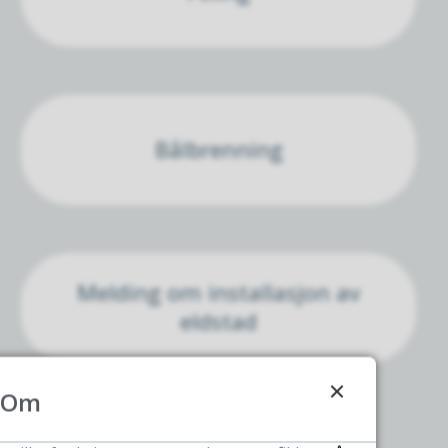
Bålbrenning
Melding om installasjon av
eldstad
Om