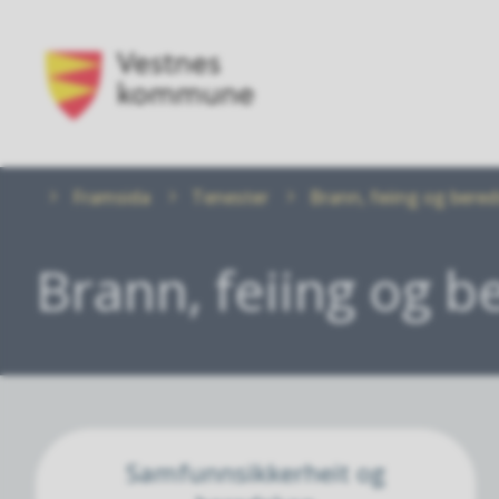
Vestnes
kommune
Du
Framsida
Tenester
Brann, feiing og bere
er
her:
Brann, feiing og 
Samfunnsikkerheit og