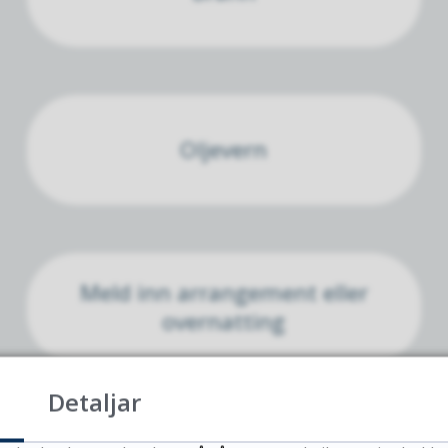
Oljevern
Meld inn arrangement eller
overnatting
Detaljar