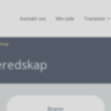
Kontakt oss
Min side
Translate
dskap
beredskap
Brann