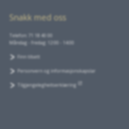
Snakk med oss
Telefon: 71 18 40 00
Måndag - fredag: 12:00 - 14:00
Finn tilsett
Personvern og informasjonskapslar
Tilgjengelegheitserklæring