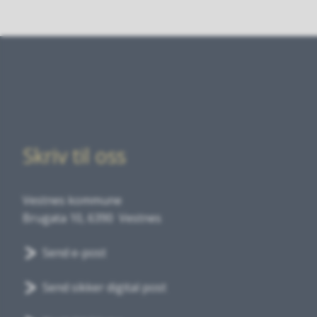
Skriv til oss
Vestnes kommune
Brugata 10, 6390 Vestnes
Send e-post
Send sikker digital post