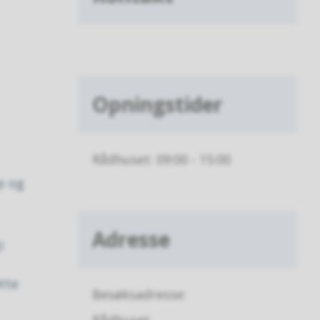
Opningstider
Rådhuset: 09:00 - 15:00
p og
Adresse
i
tte
Besøksadresse: