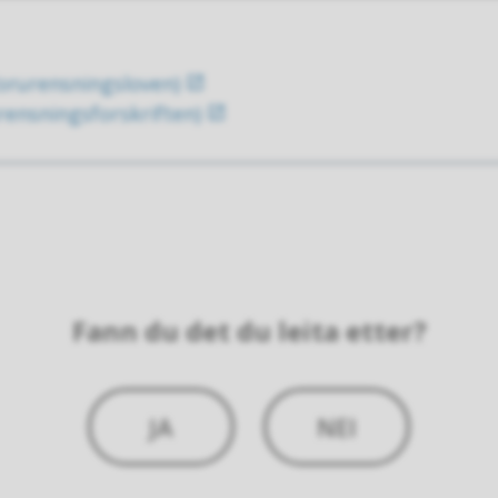
orurensningsloven)
rensningsforskriften)
Fann du det du leita etter?
JA
NEI