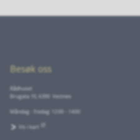
Besøk oss
Rådhuset
Brugata 10, 6390 Vestnes
Måndag - fredag: 12:00 - 14:00
Vis i kart