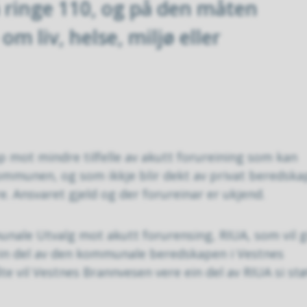
 ringe 110, og på den måten
om liv, helse, miljø eller
mot mindre tilfelle av akutt forureining som kan
ommunen, og som ikkje blir dekt av privat beredska
ere. Ansvaret gjeld og der forureinar er ukjend.
ale Utvalg mot akutt forurensing, RIUA, som vil g
r ein del av den kommunale beredskapen i Vestnes
vil Vestnes Brannvesen vere ein del av RIUA si stø