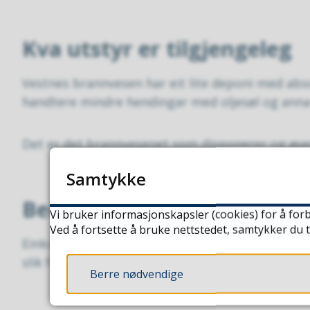
Kva utstyr er tilgjengeleg
Vestnes brannvesen har eit lite deponi med abso
handtere mindre hendingar med oljesøl og anna 
Det er det brannvesenet som disponerer og øve
Samtykke
Beredskap for eiga verkse
Vi bruker informasjonskapsler (cookies) for å forb
Ved å fortsette å bruke nettstedet, samtykker du t
Einkvar organisasjon pliktar å sørge for beredsk
slik forureining er den ansvarlege for forureininga
Berre nødvendige