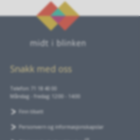
Snakk med oss
Telefon: 71 18 40 00
Måndag - fredag: 12:00 - 14:00
Finn tilsett
Personvern og informasjonskapslar