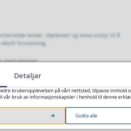
rberande lenser, oljelenser og anna utstyr til å
akutt forureining.
r med utstyret.
Detaljar
md
edre brukeropplevelsen på vårt nettsted, tilpasse innhold o
il vår bruk av informasjonskapsler i henhold til denne erklæ
ap for eiga virksemd. Ved akutt forureining eller far
 pliktig til å iverksette tiltak.
Godta alle