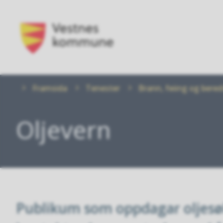
Vestnes
kommune
Du
Framsida
Tenester
Brann, feiing og bere
er
her:
Oljevern
Publikum som oppdagar oljesøl