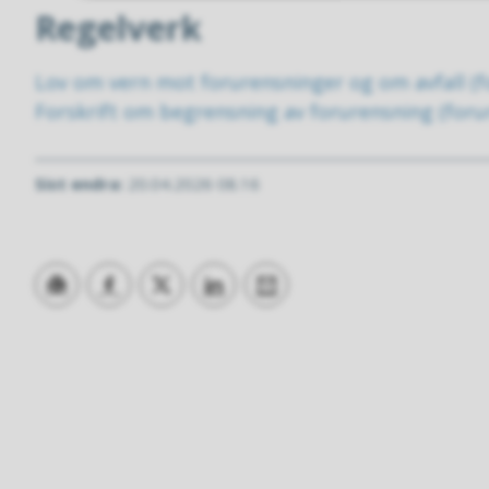
Regelverk
Lov om vern mot forurensninger og om avfall (f
Forskrift om begrensning av forurensning (foru
Sist endra
20.04.2026 08.16
Skriv ut
Del på Facebook
Del på Twitter
Del på LinkedIn
Tips en venn