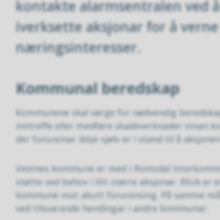
kontakte alarmsentralen ved å
iverksette aksjonar for å verne 
næringsinteresser.
Kommunal beredskap
Kommunene skal sørge for nødvendig beredskap 
inntreffe eller medføre skadeverknader innan k
der forureinar ikkje sjølv er i stand til å aksjon
Vestnes kommune er med i Romsdal Interkommun
støtte ved behov i litt større aksjonar. RIUA e
kommune mot akutt forurensing. På samme måte 
ved tilsvarande hendingar i andre kommunar.