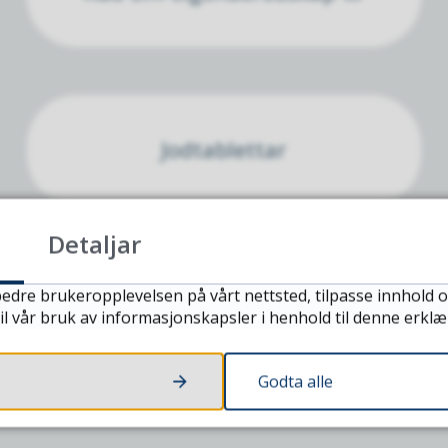
Jodtablettar
Detaljar
Fann du det du leita etter?
edre brukeropplevelsen på vårt nettsted, tilpasse innhold o
il vår bruk av informasjonskapsler i henhold til denne erklæ
JA
NEI
Godta alle