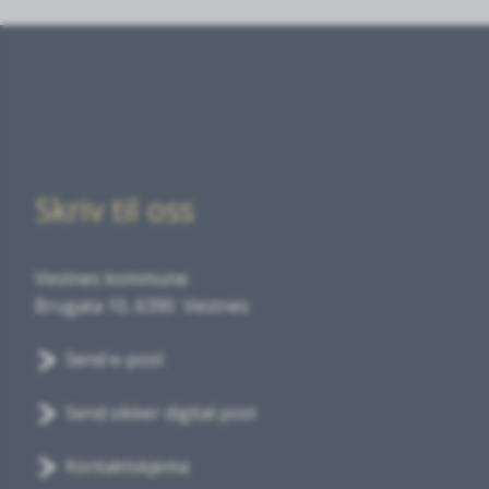
Skriv til oss
Vestnes kommune
Brugata 10, 6390 Vestnes
Send e-post
Send sikker digital post
Kontaktskjema