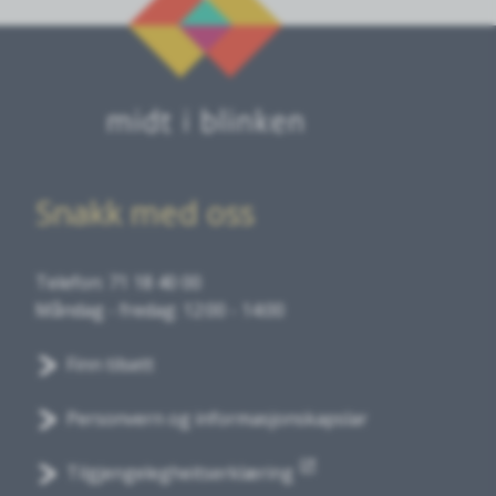
Snakk med oss
Telefon: 71 18 40 00
Måndag - fredag: 12:00 - 14:00
Finn tilsett
Personvern og informasjonskapslar
Tilgjengelegheitserklæring