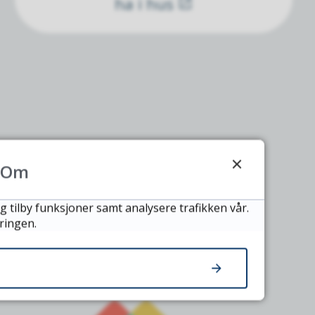
ha i hus
Om
g tilby funksjoner samt analysere trafikken vår.
ringen.