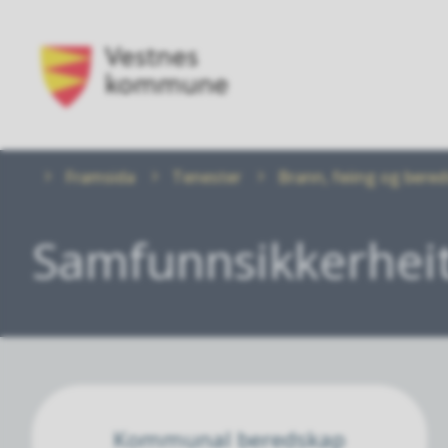
Vestnes
kommune
Du
Framsida
Tenester
Brann, feiing og bere
er
her:
Samfunnsikkerhei
Kommunal beredskap