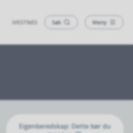
iVESTNES
Søk
Meny
Eigenberedskap: Dette bør du