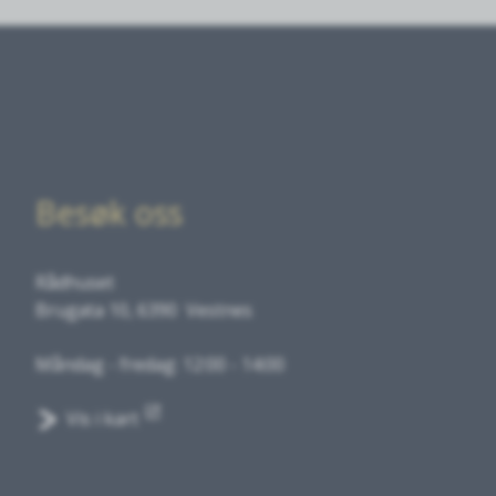
Besøk oss
Rådhuset
Brugata 10, 6390 Vestnes
Måndag - fredag: 12:00 - 14:00
Vis i kart