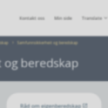
Kontakt oss
Min side
Translate
dskap
Samfunnsikkerheit og beredskap
t og beredskap
Råd om eigenberedskap