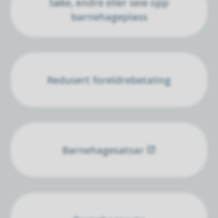
Søke, endre eller seie opp
barnehageplass
Redusert foreldrebetaling
Barnehagesatsar