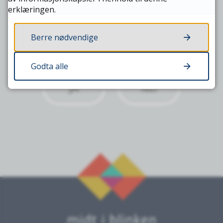
erklæringen.
Berre nødvendige
Fann du det du leita etter?
Godta alle
JA
NEI