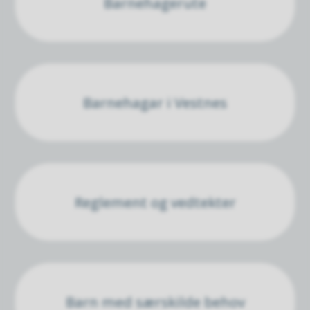
Barnehagerute
Barnehagar i Vestnes
Reglement og vedtekter
Barn med særskilde behov