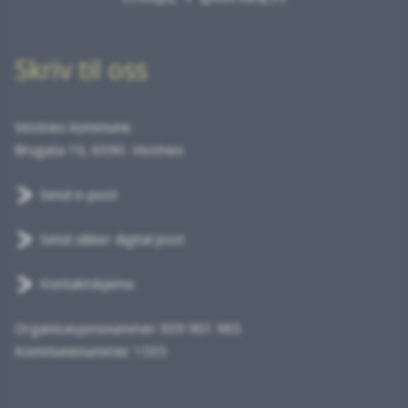
Skriv til oss
Vestnes kommune
Brugata 10, 6390 Vestnes
Send e-post
Send sikker digital post
Kontaktskjema
Organisasjonsnummer 939 901 965
Kommunenummer 1535