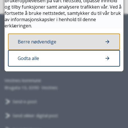
brukeropplevelsen på vårt nettsted, tilpasse innhold
og tilby funksjoner samt analysere trafikken vår. Ved å
fortsette å bruke nettstedet, samtykker du til vår bruk
av informasjonskapsler i henhold til denne
erklæringen.
Berre nødvendige
Godta alle
Skriv til oss
Vestnes kommune
Brugata 10, 6390 Vestnes
Send e-post
Send sikker digital post