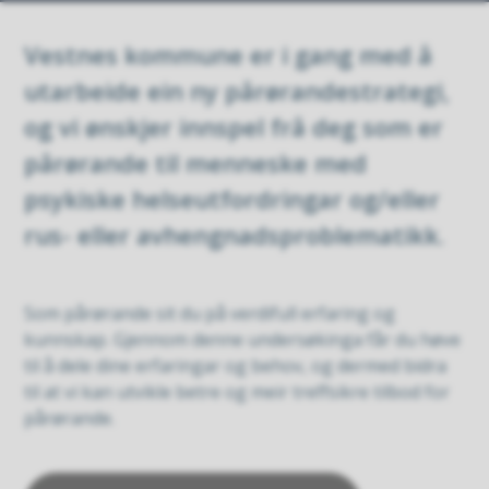
Vestnes kommune er i gang med å
utarbeide ein ny pårørandestrategi,
og vi ønskjer innspel frå deg som er
pårørande til menneske med
psykiske helseutfordringar og/eller
rus- eller avhengnadsproblematikk.
Som pårørande sit du på verdifull erfaring og
kunnskap. Gjennom denne undersøkinga får du høve
til å dele dine erfaringar og behov, og dermed bidra
til at vi kan utvikle betre og meir treffsikre tilbod for
pårørande.