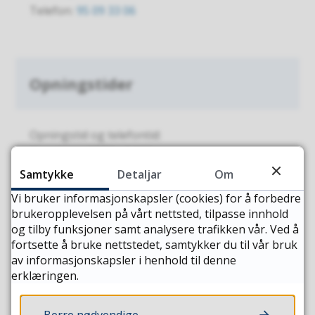
Silje
Telefon
95 09 33 06
Beate
Sylte
Opningstider
Opningstid og telefontid:
Kvardagar 10:00 - 14:00
Samtykke
Detaljar
Om
Oppfordrar publikum til å ta kontakt
elektronisk.
Vi bruker informasjonskapsler (cookies) for å forbedre
Utanom opningstid må ein ha avtale på
brukeropplevelsen på vårt nettsted, tilpasse innhold
og tilby funksjoner samt analysere trafikken vår. Ved å
førehand.
fortsette å bruke nettstedet, samtykker du til vår bruk
av informasjonskapsler i henhold til denne
erklæringen.
Kart