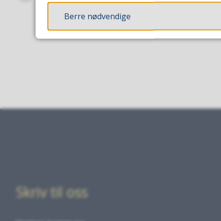
Skriv ut
Del på Facebook
Del på Twitter
Del på LinkedIn
Tips en venn
Berre nødvendige
Skriv til oss