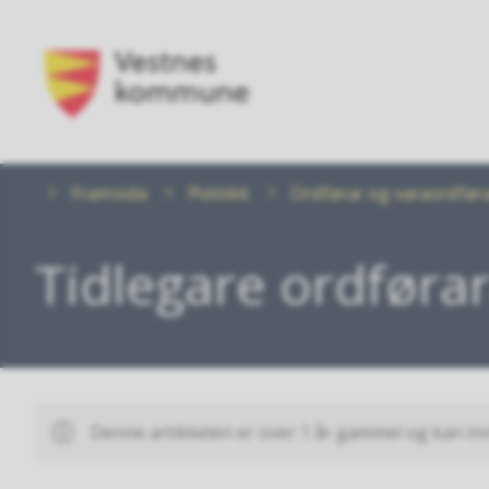
Vestnes
kommune
Du
Framsida
Politikk
Ordførar og varaordfør
er
her:
Tidlegare ordføra
Denne artikkelen er over 1 år gammel og kan in