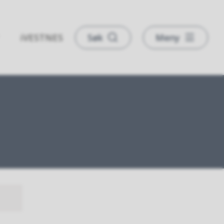
iVESTNES
Søk
Meny