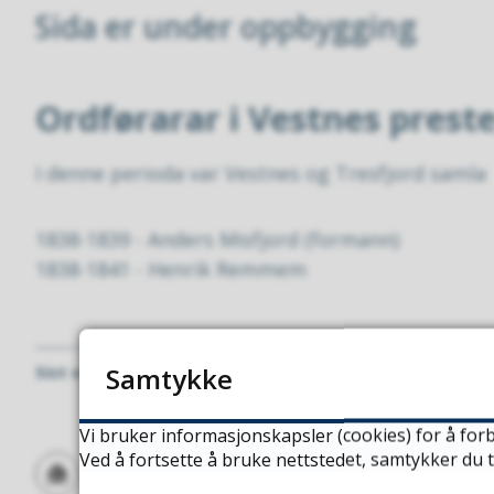
Sida er under oppbygging
Ordførarar i Vestnes prest
I denne perioda var Vestnes og Tresfjord samla
1838-1839 - Anders Misfjord (formann)
1838-1841 - Henrik Remmem
Samtykke
Sist endra
25.04.2024 13.38
Vi bruker informasjonskapsler (cookies) for å forb
Ved å fortsette å bruke nettstedet, samtykker du t