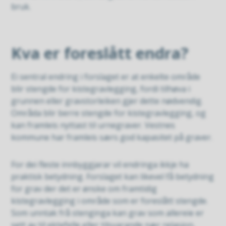
bruk.
Kva er foreslått endra?
Ei sentral endring i forslaget er at enkelte område
blir stengde for kistegravlegging, fordi tilhøva i
grunnen eller gravstorleiken gjer dette nødvendig.
Områda blir berre stengde for kistegravlegging, og
kan framleis nyttast til urnegraver. Vestnes
kommune har framleis særs god kapasitet på graver.
For dei fleste innbyggjarar vil endringa ikkje ha
praktisk betydning. Forslaget kan likevel få betydning
for grav der det er ønske om framtidig
kistegravlegging i område som er foreslått stengde.
Som unntak frå stenginga kan grav som allereie er
sett av til ektefelle eller tilsvarande nær relasjon,