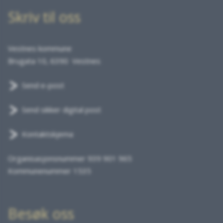
Skriv til oss
Vestnes kommune
Brugata 10, 6390 Vestnes
Send e-post
Send sikker digital post
Kontaktskjema
Organisasjonsnummer 939 901 965
Kommunenummer 1535
Besøk oss