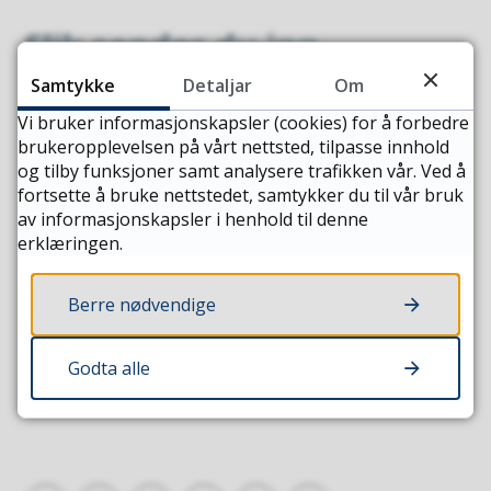
Slik sender du inn
høyringssvar
Samtykke
Detaljar
Om
Vi bruker informasjonskapsler (cookies) for å forbedre
Høyringssvar kan sendast på e-post til kyrkjeverge
brukeropplevelsen på vårt nettsted, tilpasse innhold
Hege Haugen:
hege.haugen@vestnes.kommune.no
og tilby funksjoner samt analysere trafikken vår. Ved å
fortsette å bruke nettstedet, samtykker du til vår bruk
av informasjonskapsler i henhold til denne
Vestnes kyrkjelege fellesråd ønskjer innspel til
erklæringen.
forslaget innan
10. august 2026.
Berre nødvendige
Alle kan nytte seg av høvet til å kome med
høyringssvar.
Godta alle
Sist endra
08.06.2026 09.49