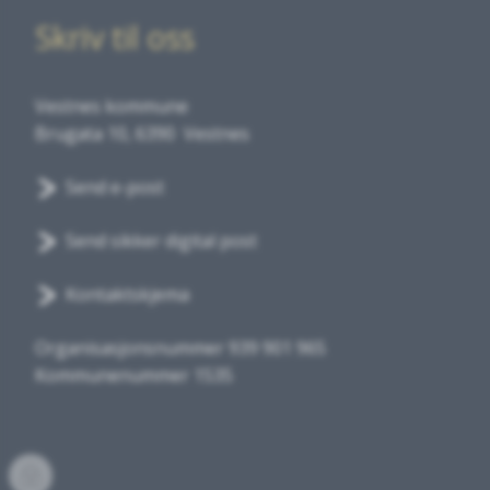
Skriv til oss
Vestnes kommune
Brugata 10, 6390 Vestnes
Send e-post
Send sikker digital post
Kontaktskjema
Organisasjonsnummer 939 901 965
Kommunenummer 1535
Innlogging