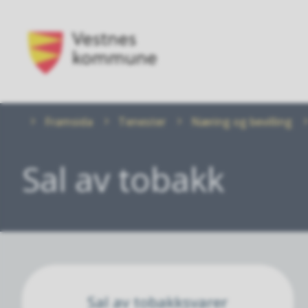
Vestnes
kommune
Du
Framsida
Tenester
Næring og bevilling
er
her:
Sal av tobakk
Sal av tobakksvarer