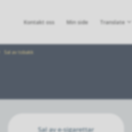
Kontakt oss
Min side
Translate
Sal av tobakk
Sal av e-sigarettar