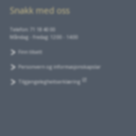
Snakk med oss
Telefon: 71 18 40 00
Måndag - fredag: 12:00 - 14:00
Finn tilsett
Personvern og informasjonskapslar
Tilgjengelegheitserklæring