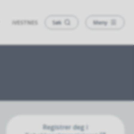
iVESTNES
Søk
Meny
Registrer deg i