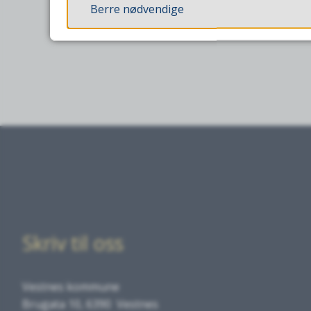
Berre nødvendige
Skriv til oss
Vestnes kommune
Brugata 10, 6390 Vestnes