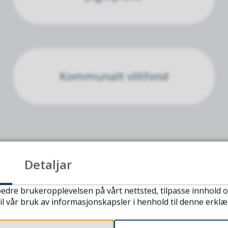
Kommunalt viltfond
Detaljar
edre brukeropplevelsen på vårt nettsted, tilpasse innhold o
il vår bruk av informasjonskapsler i henhold til denne erklæ
Fann du det du leita etter?