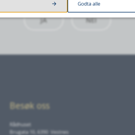
Godta alle
JA
NEI
Besøk oss
Rådhuset
Brugata 10, 6390 Vestnes