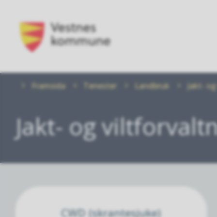
Vestnes
kommune
Du
Framsida
Tenester
Landbruk
Jakt- og
er
her:
Jakt- og viltforvalt
CWD (skrantesjuke)