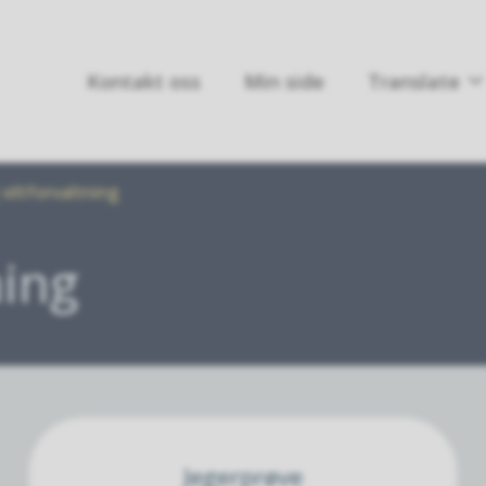
Kontakt oss
Min side
Translate
 viltforvaltning
ning
Jegerprøve