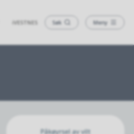
iVESTNES
Søk
Meny
Påkøyrsel av vilt