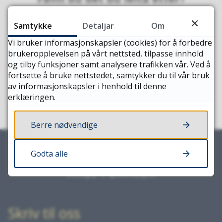
Samtykke
Detaljar
Om
JA
NEI
Vi bruker informasjonskapsler (cookies) for å forbedre
brukeropplevelsen på vårt nettsted, tilpasse innhold
og tilby funksjoner samt analysere trafikken vår. Ved å
fortsette å bruke nettstedet, samtykker du til vår bruk
av informasjonskapsler i henhold til denne
erklæringen.
Berre nødvendige
Godta alle
Skriv til oss